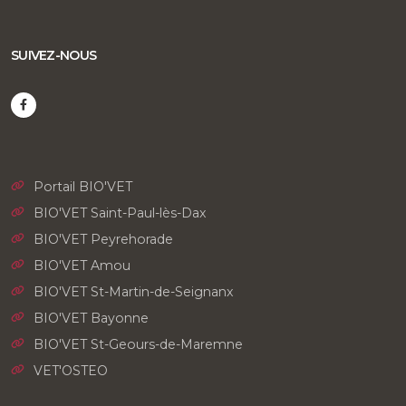
SUIVEZ-NOUS
Portail BIO'VET
BIO'VET Saint-Paul-lès-Dax
BIO'VET Peyrehorade
BIO'VET Amou
BIO'VET St-Martin-de-Seignanx
BIO'VET Bayonne
BIO'VET St-Geours-de-Maremne
VET'OSTEO