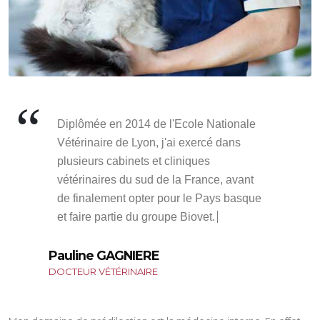
D
i
p
l
ô
m
é
e
e
n
2
0
1
4
d
e
l
'
E
c
o
l
e
N
a
t
i
o
n
a
l
e
V
é
t
é
r
i
n
a
i
r
e
d
e
L
y
o
n
,
j
'
a
i
e
x
e
r
c
é
d
a
n
s
p
l
u
s
i
e
u
r
s
c
a
b
i
n
e
t
s
e
t
c
l
i
n
i
q
u
e
s
v
é
t
é
r
i
n
a
i
r
e
s
d
u
s
u
d
d
e
l
a
F
r
a
n
c
e
,
a
v
a
n
t
d
e
f
i
n
a
l
e
m
e
n
t
o
p
t
e
r
p
o
u
r
l
e
P
a
y
s
b
a
s
q
u
e
e
t
f
a
i
r
e
p
a
r
t
i
e
d
u
g
r
o
u
p
e
B
i
o
v
e
t
.
Pauline GAGNIERE
DOCTEUR VÉTÉRINAIRE