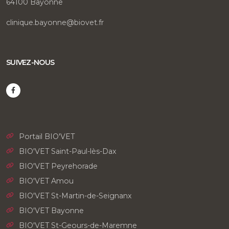
64100 Bayonne
clinique.bayonne@biovet.fr
SUIVEZ-NOUS
Portail BIO'VET
BIO'VET Saint-Paul-lès-Dax
BIO'VET Peyrehorade
BIO'VET Amou
BIO'VET St-Martin-de-Seignanx
BIO'VET Bayonne
BIO'VET St-Geours-de-Maremne