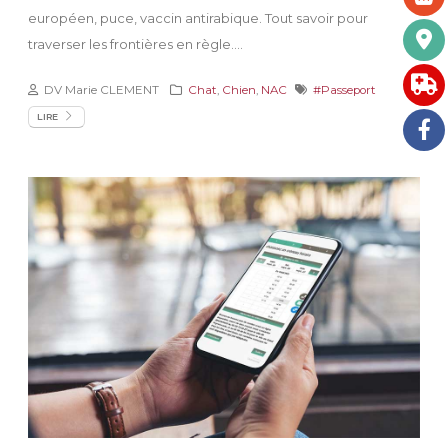
européen, puce, vaccin antirabique. Tout savoir pour
traverser les frontières en règle....
DV Marie CLEMENT
Chat
,
Chien
,
NAC
#Passeport
LIRE