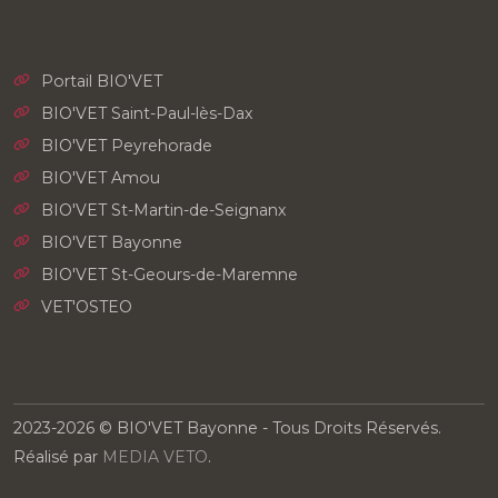
Portail BIO'VET
BIO'VET Saint-Paul-lès-Dax
BIO'VET Peyrehorade
BIO'VET Amou
BIO'VET St-Martin-de-Seignanx
BIO'VET Bayonne
BIO'VET St-Geours-de-Maremne
VET'OSTEO
2023-2026 © BIO'VET Bayonne - Tous Droits Réservés.
Réalisé par
MEDIA VETO
.